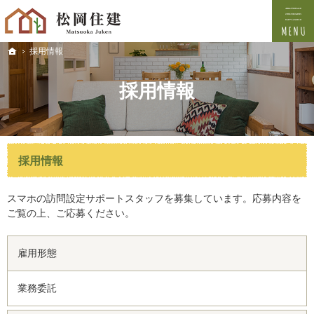
プロの目線からご提案。宇和島市・西予市の注文住宅・新築戸建てを手がける工務店なら
宇和島市・西予市の新築・注文住宅・新築戸建てを手がける工務店なら松岡住建
採用情報
ホーム
採用情報
採用情報
スマホの訪問設定サポートスタッフを募集しています。応募内容を
ご覧の上、ご応募ください。
雇用形態
業務委託