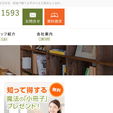
プロの目線からご提案。宇和島市・西予市の注文住宅・新築戸建てを手がける工務店なら当社へ。
お問合せ
資料請求
090-6289-1593
営業時間
のイベント案内！
自然素材の住宅施工例
住宅アドバイザーの紹介
会社案内